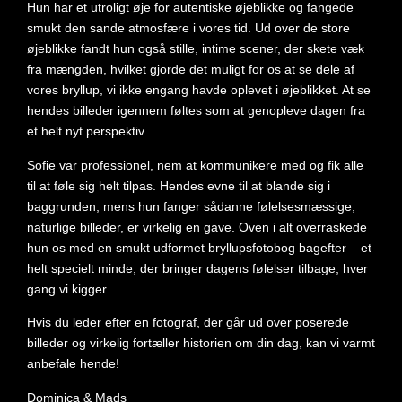
Hun har et utroligt øje for autentiske øjeblikke og fangede
smukt den sande atmosfære i vores tid. Ud over de store
øjeblikke fandt hun også stille, intime scener, der skete væk
fra mængden, hvilket gjorde det muligt for os at se dele af
vores bryllup, vi ikke engang havde oplevet i øjeblikket. At se
hendes billeder igennem føltes som at genopleve dagen fra
et helt nyt perspektiv.
Sofie var professionel, nem at kommunikere med og fik alle
til at føle sig helt tilpas. Hendes evne til at blande sig i
baggrunden, mens hun fanger sådanne følelsesmæssige,
naturlige billeder, er virkelig en gave. Oven i alt overraskede
hun os med en smukt udformet bryllupsfotobog bagefter – et
helt specielt minde, der bringer dagens følelser tilbage, hver
gang vi kigger.
Hvis du leder efter en fotograf, der går ud over poserede
billeder og virkelig fortæller historien om din dag, kan vi varmt
anbefale hende!
Dominica & Mads